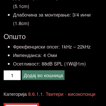
(5.1cm)
Длабочина за монтирање: 3/4 инчи
(1.8cm)
Општо
Фрекфенциски опсег: 1kHz – 22kHz
Импенданса: 4 Оми
Осетливост: 88dB SPL (1W@1m)
ALPINE
Додај во кошница
SPS-
110TW
Категорија
8.6.1.1. Твитери - високотонци
Компонентен