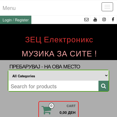
Skip
Menu
Tog
to
navi
the
Login / Register
content
ЗЕЦ Електроникс
МУЗИКА ЗА СИТЕ !
ПРЕБАРУВАЈ - НА ОВА МЕСТО
CART
0
0,00 ДЕН