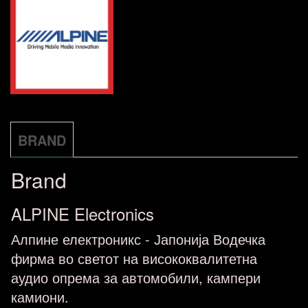
твитер
1"
(2.5cm)
количина
BRAND
Brand
ALPINE Electronics
Алпине електроникс - Јапонија Водечка
фирма во светот на висококвалитетна
аудио опрема за автомобили, кампери
камиони.