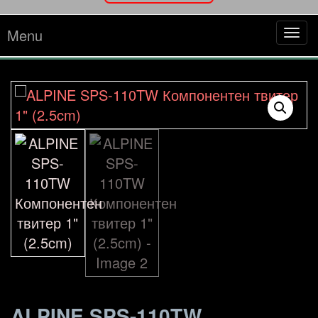
Menu
Tog
navi
ALPINE SPS-110TW