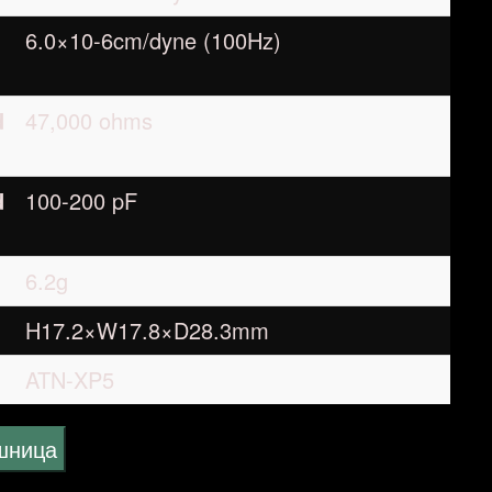
6.0×10-6cm/dyne (100Hz)
d
47,000 ohms
d
100-200 pF
6.2g
H17.2×W17.8×D28.3mm
ATN-XP5
ошница