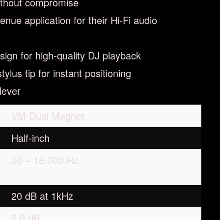
ithout compromise
nue application for their Hi-Fi audio
sign for high-quality DJ playback
stylus tip for instant positioning
lever
VM Dual Magnet
Half-inch
20 – 18,000 Hz
20 dB at 1kHz
2.0 dB