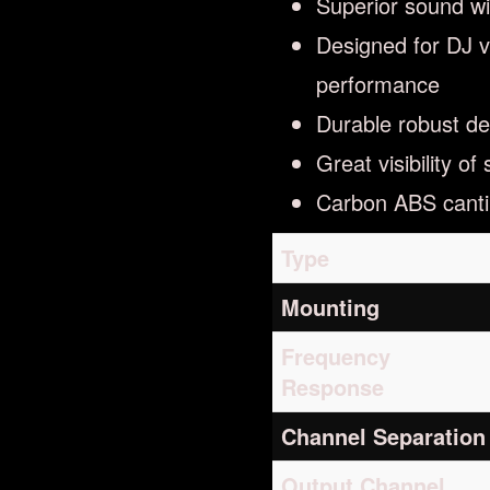
Superior sound w
Designed for DJ ve
performance
Durable robust de
Great visibility of 
Carbon ABS canti
Type
Mounting
Frequency
Response
Channel Separation
Output Channel