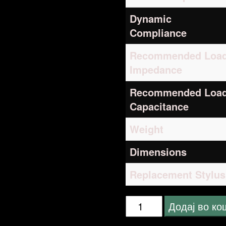
Dynamic
Compliance
Recommended Loa
Impedance
Recommended Loa
Capacitance
Weight
Dimensions
Replacement Stylus
Audio
Додај во к
Technica