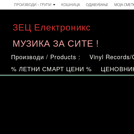
Skip
ПРОИЗВОДИ – ГРУПИ
КОШНИЦА
ОДЈАВУВАЊЕ
МОЈА СМЕТ
to
the
ЗЕЦ Електроникс
content
МУЗИКА ЗА СИТЕ !
Производи / Products :
Vinyl Records
% ЛЕТНИ СМАРТ ЦЕНИ %
ЦЕНОВНИ