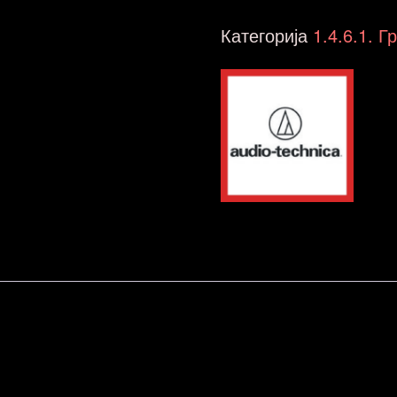
ATN-
Категорија
1.4.6.1. 
XP5
количина