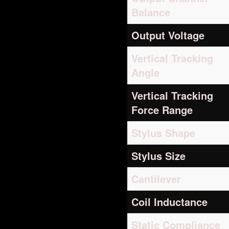
Balance
Output Voltage
Vertical Tracking
Angle
Vertical Tracking
Force Range
Stylus Shape
Stylus Size
Cantilever
Coil Inductance
Static Compliance