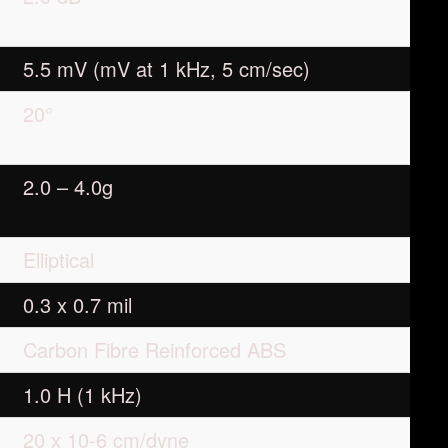
5.5 mV (mV at 1 kHz, 5 cm/sec)
20°
2.0 – 4.0g
Elliptical
0.3 x 0.7 mil
Carbon Fibre Reinforced ABS
1.0 H (1 kHz)
20 x 10-6 cm/dyne