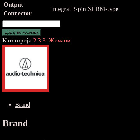
Output
Integral 3-pin XLRM-type
Connector
Audio
Technica
Додај во кошница
PRO41
Категорија
2.3.3. Жичани
количина
Brand
Brand