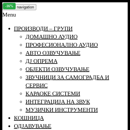
Skip
-16%
Toggle navigation
to
Menu
the
ПРОИЗВОДИ – ГРУПИ
content
ДОМАШНО АУДИО
ПРОФЕСИОНАЛНО АУДИО
АВТО ОЗВУЧУВАЊЕ
ДЈ ОПРЕМА
ОБЈЕКТИ ОЗВУЧУВАЊЕ
ЗВУЧНИЦИ ЗА САМОГРАДБА И
СЕРВИС
КАРАОКЕ СИСТЕМИ
ИНТЕГРАЦИЈА НА ЗВУК
МУЗИЧКИ ИНСТРУМЕНТИ
КОШНИЦА
ОДЈАВУВАЊЕ