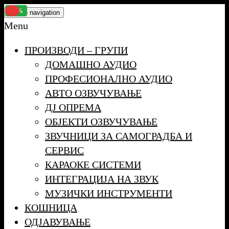
Skip
-11%
Toggle navigation
to
Menu
the
ПРОИЗВОДИ – ГРУПИ
content
ДОМАШНО АУДИО
ПРОФЕСИОНАЛНО АУДИО
АВТО ОЗВУЧУВАЊЕ
ДЈ ОПРЕМА
ОБЈЕКТИ ОЗВУЧУВАЊЕ
ЗВУЧНИЦИ ЗА САМОГРАДБА И
СЕРВИС
КАРАОКЕ СИСТЕМИ
ИНТЕГРАЦИЈА НА ЗВУК
МУЗИЧКИ ИНСТРУМЕНТИ
КОШНИЦА
ОДЈАВУВАЊЕ