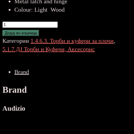
Metal latch and hinge
Colour: Light Wood
Audizio
RC32
Додај во кошница
Vinyl
Категории
1.4.6.3. Торби и куфери за плочи
,
Record
5.1.7.ДЈ Торби и Куфери, Аксесорис
Case
Light
Brand
Wood
102.023
Brand
количина
Audizio