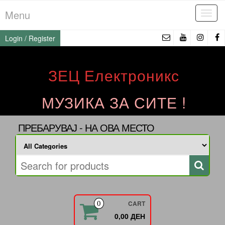
Skip
Menu
Tog
to
navi
the
Login / Register
content
ЗЕЦ Електроникс
МУЗИКА ЗА СИТЕ !
ПРЕБАРУВАЈ - НА ОВА МЕСТО
CART
0
0,00 ДЕН