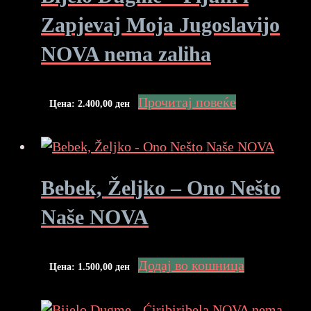
Zapjevaj Moja Jugoslavijo
NOVA nema zaliha
Прочитај повеќе
Цена:
2.400,00
ден
Bebek, Željko – Ono Nešto
Naše NOVA
Додај во кошница
Цена:
1.500,00
ден