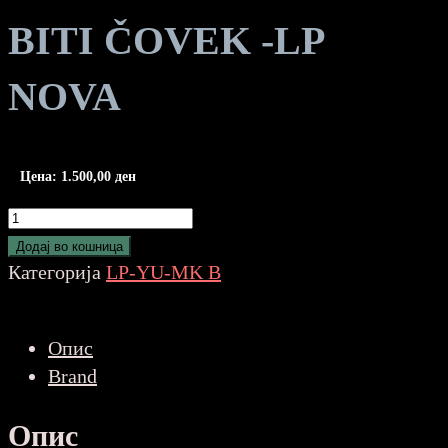
BITI ČOVEK -LP
NOVA
Цена:
1.500,00
ден
BAJAGA
-
Додај во кошница
NIJE
Категорија
LP-YU-MK B
LOŠE
BITI
Опис
ČOVEK
Brand
-
LP
Опис
NOVA