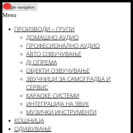
Skip
Toggle navigation
to
Menu
the
ПРОИЗВОДИ – ГРУПИ
content
ДОМАШНО АУДИО
ПРОФЕСИОНАЛНО АУДИО
АВТО ОЗВУЧУВАЊЕ
ДЈ ОПРЕМА
ОБЈЕКТИ ОЗВУЧУВАЊЕ
ЗВУЧНИЦИ ЗА САМОГРАДБА И
СЕРВИС
КАРАОКЕ СИСТЕМИ
ИНТЕГРАЦИЈА НА ЗВУК
МУЗИЧКИ ИНСТРУМЕНТИ
КОШНИЦА
ОДЈАВУВАЊЕ