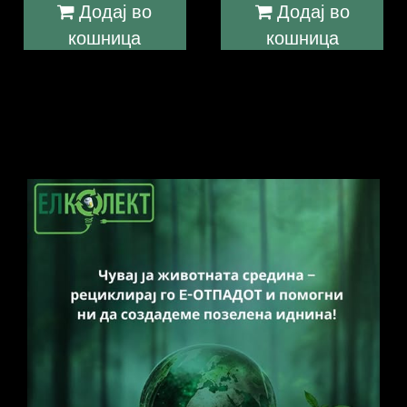
Додај во
Додај во
кошница
кошница