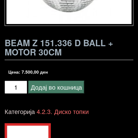
BEAM Z 151.336 D BALL +
MOTOR 30CM
Цена:
7.500,00
ден
Beam
Додај во кошница
Z
151.336
Категорија
4.2.3. Диско топки
D
ball