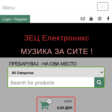
Skip
Menu
Tog
to
navi
the
Login / Register
content
ЗЕЦ Електроникс
МУЗИКА ЗА СИТЕ !
ПРЕБАРУВАЈ - НА ОВА МЕСТО
CART
0
0,00 ДЕН