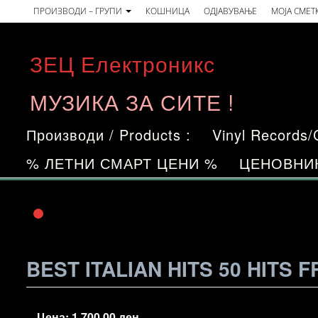
Skip
ПРОИЗВОДИ – ГРУПИ
КОШНИЦА
ОДЈАВУВАЊЕ
МОЈА СМЕТ
to
the
ЗЕЦ Електроникс
content
МУЗИКА ЗА СИТЕ !
Производи / Products :
Vinyl Records
% ЛЕТНИ СМАРТ ЦЕНИ %
ЦЕНОВНИ
BEST ITALIAN HITS 50 HITS 
Цена:
1.700,00
ден