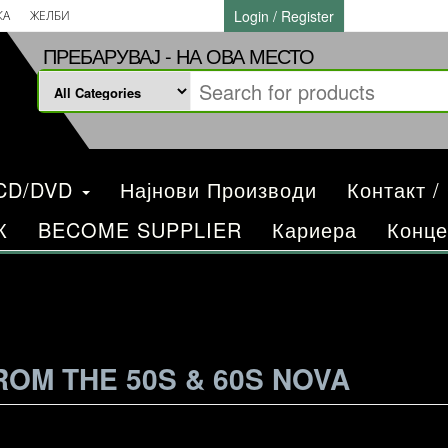
Login / Register
КА
ЖЕЛБИ
ПРЕБАРУВАЈ - НА ОВА МЕСТО
/CD/DVD
Најнови Производи
Контакт /
К
BECOME SUPPLIER
Кариера
Конце
FROM THE 50S & 60S NOVA