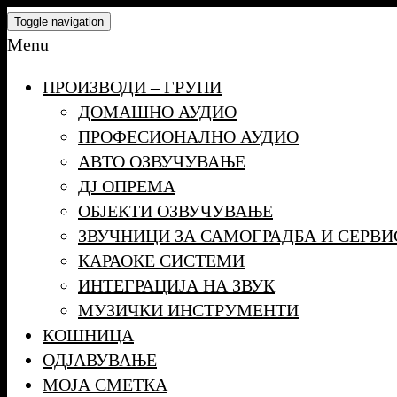
Skip
Toggle navigation
to
Menu
the
ПРОИЗВОДИ – ГРУПИ
content
ДОМАШНО АУДИО
ПРОФЕСИОНАЛНО АУДИО
АВТО ОЗВУЧУВАЊЕ
ДЈ ОПРЕМА
ОБЈЕКТИ ОЗВУЧУВАЊЕ
ЗВУЧНИЦИ ЗА САМОГРАДБА И СЕРВИ
КАРАОКЕ СИСТЕМИ
ИНТЕГРАЦИЈА НА ЗВУК
МУЗИЧКИ ИНСТРУМЕНТИ
КОШНИЦА
ОДЈАВУВАЊЕ
МОЈА СМЕТКА