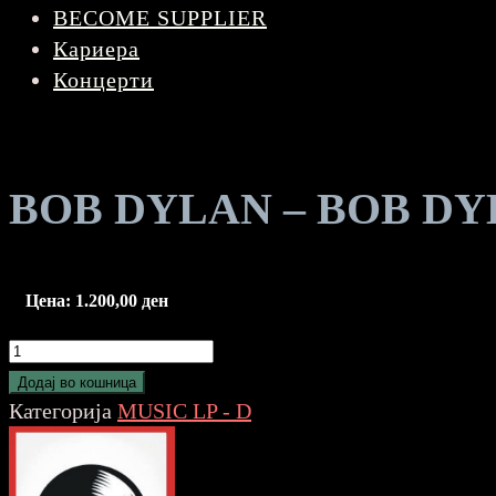
BECOME SUPPLIER
Кариера
Концерти
BOB DYLAN – BOB D
Цена:
1.200,00
ден
BOB
DYLAN
Додај во кошница
-
Категорија
MUSIC LP - D
BOB
DYLAN