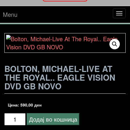
Menu
Tog
navi
BOLTON, MICHAEL-LIVE AT
THE ROYAL.. EAGLE VISION
DVD GB NOVO
Цена:
590,00
ден
Bolton,
Додај во кошница
Michael-