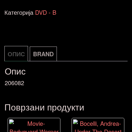
Live
Категорија
DVD - B
At
The
Royal..
Eagle
ОПИС
BRAND
Vision
Опис
DVD
206082
GB
NOVO
количина
Поврзани продукти