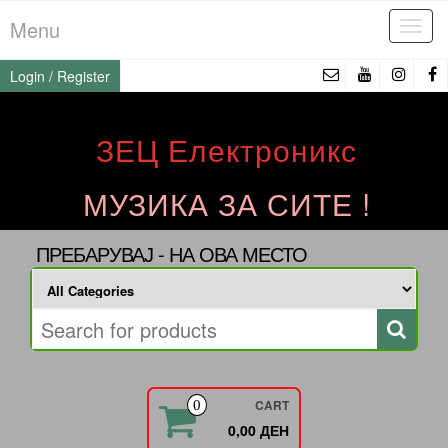
Skip
Menu
Tog
to
navi
the
Login / Register
content
ЗЕЦ Електроникс
МУЗИКА ЗА СИТЕ !
ПРЕБАРУВАЈ - НА ОВА МЕСТО
CART
0
0,00 ДЕН