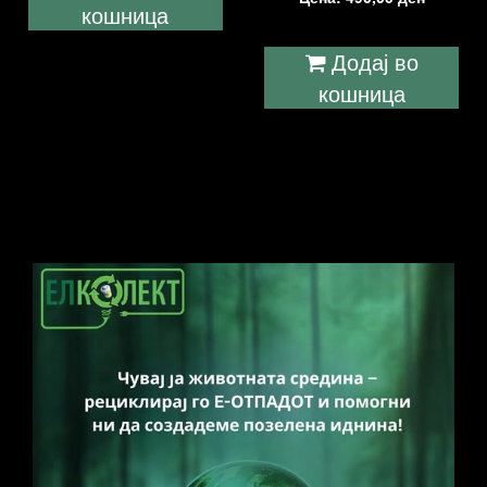
кошница
Додај во
кошница