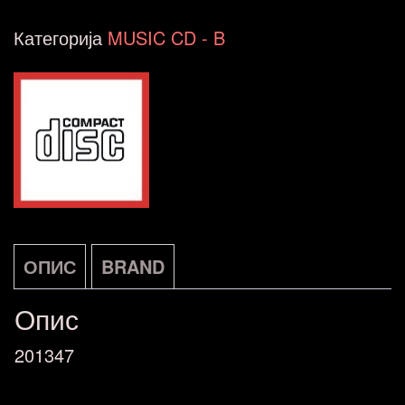
My
Категорија
MUSIC CD - B
Secret
Passion
-
Columbia
CD
FR
количина
ОПИС
BRAND
Опис
201347