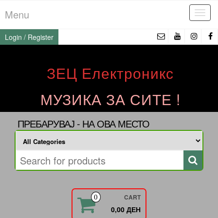
Skip
Menu
Tog
to
navi
the
Login / Register
content
ЗЕЦ Електроникс
МУЗИКА ЗА СИТЕ !
ПРЕБАРУВАЈ - НА ОВА МЕСТО
CART
0
0,00 ДЕН