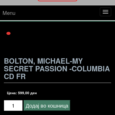
Menu
Tog
navi
BOLTON, MICHAEL-MY
SECRET PASSION -COLUMBIA
CD FR
Цена:
599,00
ден
Bolton,
Додај во кошница
Michael-