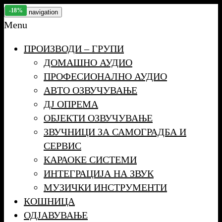
Skip
-28%
-32%
-15%
-18%
Toggle navigation
to
Menu
the
ПРОИЗВОДИ – ГРУПИ
content
ДОМАШНО АУДИО
ПРОФЕСИОНАЛНО АУДИО
АВТО ОЗВУЧУВАЊЕ
ДЈ ОПРЕМА
ОБЈЕКТИ ОЗВУЧУВАЊЕ
ЗВУЧНИЦИ ЗА САМОГРАДБА И
СЕРВИС
КАРАОКЕ СИСТЕМИ
ИНТЕГРАЦИЈА НА ЗВУК
МУЗИЧКИ ИНСТРУМЕНТИ
КОШНИЦА
ОДЈАВУВАЊЕ