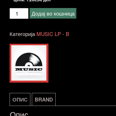
Brubeck,
Додај во кошница
Dave
-
Категорија
MUSIC LP - B
Quartet
-
Tonight
Only!
NOVA
количина
ОПИС
BRAND
Опис