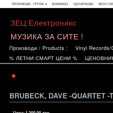
Skip
ПРОИЗВОДИ – ГРУПИ
КОШНИЦА
ОДЈАВУВАЊЕ
МОЈА СМ
to
the
ЗЕЦ Електроникс
content
МУЗИКА ЗА СИТЕ !
Производи / Products :
Vinyl Records
% ЛЕТНИ СМАРТ ЦЕНИ %
ЦЕНОВНИ
BRUBECK, DAVE -QUARTET -
Цена:
1.200,00
ден