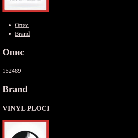
vinyl
2-
LP
Опис
NL
Brand
NOVA
количина
Опис
152489
Brand
VINYL PLOCI