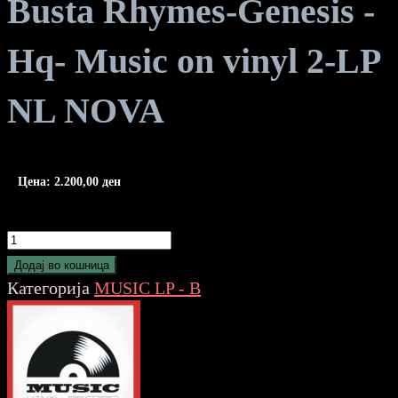
Busta Rhymes-Genesis -
Hq- Music on vinyl 2-LP
NL NOVA
Цена:
2.200,00
ден
Busta
Rhymes-
Додај во кошница
Genesis
Категорија
MUSIC LP - B
-
Hq-
Music
on