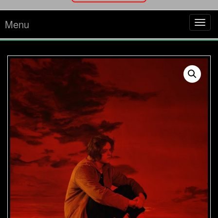
Menu
Tog
navi