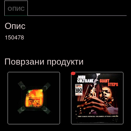
Uninspired
ОПИС
To
A
Опис
Hellish
150478
Extent
NOVA
Поврзани продукти
количина