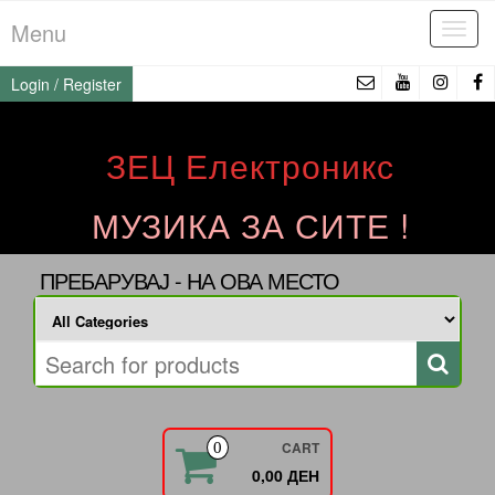
Skip
Menu
Tog
to
navi
the
Login / Register
content
ЗЕЦ Електроникс
МУЗИКА ЗА СИТЕ !
ПРЕБАРУВАЈ - НА ОВА МЕСТО
CART
0
0,00 ДЕН