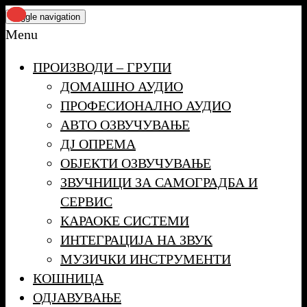
Skip
Toggle navigation
to
Menu
the
ПРОИЗВОДИ – ГРУПИ
content
ДОМАШНО АУДИО
ПРОФЕСИОНАЛНО АУДИО
АВТО ОЗВУЧУВАЊЕ
ДЈ ОПРЕМА
ОБЈЕКТИ ОЗВУЧУВАЊЕ
ЗВУЧНИЦИ ЗА САМОГРАДБА И
СЕРВИС
КАРАОКЕ СИСТЕМИ
ИНТЕГРАЦИЈА НА ЗВУК
МУЗИЧКИ ИНСТРУМЕНТИ
КОШНИЦА
ОДЈАВУВАЊЕ