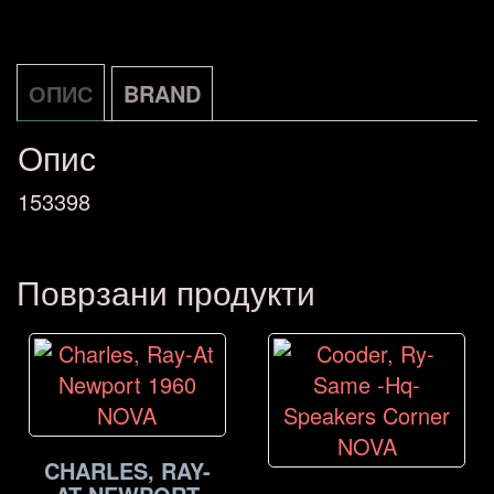
Sound
System
-
ОПИС
BRAND
Lp+Cd-
Опис
Because
153398
3-
LP
DE
Поврзани продукти
NOVA
количина
CHARLES, RAY-