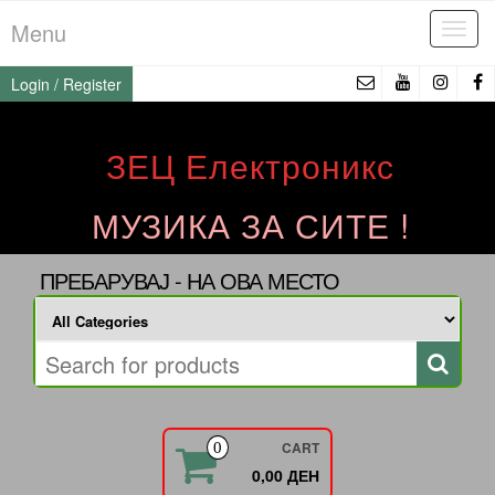
Skip
Menu
Tog
to
navi
the
Login / Register
content
ЗЕЦ Електроникс
МУЗИКА ЗА СИТЕ !
ПРЕБАРУВАЈ - НА ОВА МЕСТО
CART
0
0,00 ДЕН