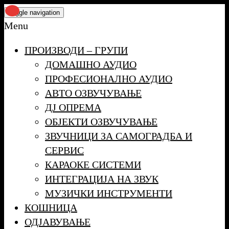
Skip
Toggle navigation
to
Menu
the
ПРОИЗВОДИ – ГРУПИ
content
ДОМАШНО АУДИО
ПРОФЕСИОНАЛНО АУДИО
АВТО ОЗВУЧУВАЊЕ
ДЈ ОПРЕМА
ОБЈЕКТИ ОЗВУЧУВАЊЕ
ЗВУЧНИЦИ ЗА САМОГРАДБА И
СЕРВИС
КАРАОКЕ СИСТЕМИ
ИНТЕГРАЦИЈА НА ЗВУК
МУЗИЧКИ ИНСТРУМЕНТИ
КОШНИЦА
ОДЈАВУВАЊЕ