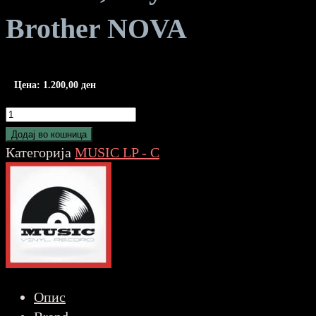
Brother NOVA
Цена:
1.200,00
ден
Charles,
Ray
Додај во кошница
-
Категорија
MUSIC LP - C
Blues
Brother
NOVA
количина
Опис