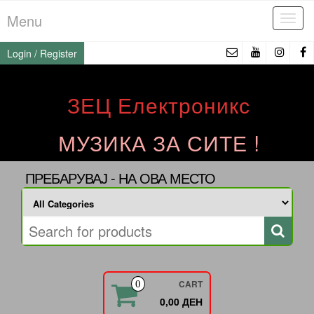
Skip
Menu
Tog
to
navi
the
Login / Register
content
ЗЕЦ Електроникс
МУЗИКА ЗА СИТЕ !
ПРЕБАРУВАЈ - НА ОВА МЕСТО
CART
0
0,00 ДЕН