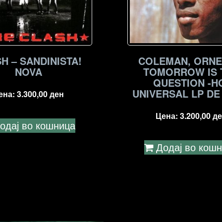
H – SANDINISTA!
COLEMAN, ORNE
NOVA
TOMORROW IS 
QUESTION -H
UNIVERSAL LP DE
ена:
3.300,00
ден
Цена:
3.200,00
де
одај во кошница
Додај во кош