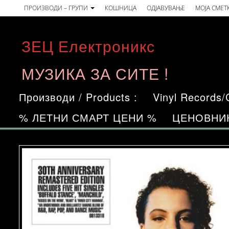
Skip
ПРОИЗВОДИ – ГРУПИ
КОШНИЦА
ОДЈАВУВАЊЕ
МОЈА СМЕТ
to
the
ЗЕЦ Електроникс
content
МУЗИКА ЗА СИТЕ !
Производи / Products :
Vinyl Records
% ЛЕТНИ СМАРТ ЦЕНИ %
ЦЕНОВНИ