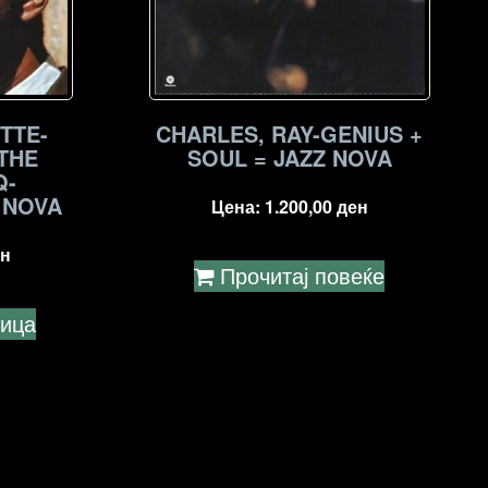
TTE-
CHARLES, RAY-GENIUS +
THE
SOUL = JAZZ NOVA
Q-
 NOVA
Цена:
1.200,00
ден
н
Прочитај повеќе
ница