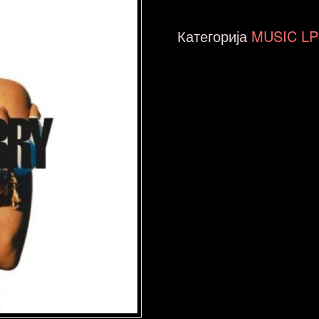
Neneh
-
Категорија
MUSIC LP
Raw
Like
Sushi
NOVA
количина