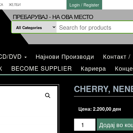
Login / Register
КА
ЖЕЛБИ
ПРЕБАРУВАЈ - НА ОВА МЕСТО
/CD/DVD
Најнови Производи
Контакт /
К
BECOME SUPPLIER
Кариера
Конце
CHERRY, NENE
Цена:
2.200,00
ден
Cherry,
Додај во к