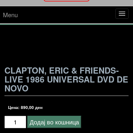
Menu
Tog
navi
CLAPTON, ERIC & FRIENDS-
LIVE 1986 UNIVERSAL DVD DE
NOVO
Цена:
890,00
ден
Clapton,
Додај во кошница
Eric