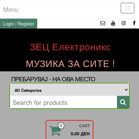
Skip
Menu
Tog
to
navi
the
Login / Register
content
ЗЕЦ Електроникс
МУЗИКА ЗА СИТЕ !
ПРЕБАРУВАЈ - НА ОВА МЕСТО
CART
0
0,00 ДЕН