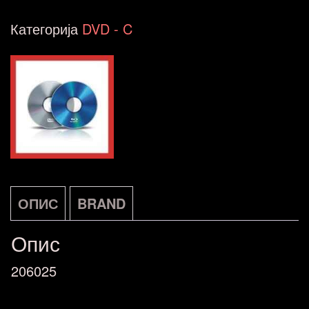
&
Категорија
DVD - C
Friends-
Live
1986
Universal
DVD
DE
NOVO
ОПИС
BRAND
количина
Опис
206025