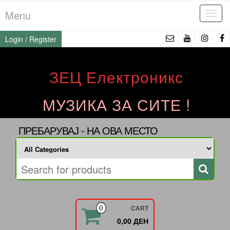
Skip
Menu
Tog
to
navi
the
Login / Register
content
ЗЕЦ Електроникс
МУЗИКА ЗА СИТЕ !
ПРЕБАРУВАЈ - НА ОВА МЕСТО
CART
0
0,00 ДЕН