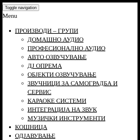
Skip
Toggle navigation
to
Menu
the
ПРОИЗВОДИ – ГРУПИ
content
ДОМАШНО АУДИО
ПРОФЕСИОНАЛНО АУДИО
АВТО ОЗВУЧУВАЊЕ
ДЈ ОПРЕМА
ОБЈЕКТИ ОЗВУЧУВАЊЕ
ЗВУЧНИЦИ ЗА САМОГРАДБА И
СЕРВИС
КАРАОКЕ СИСТЕМИ
ИНТЕГРАЦИЈА НА ЗВУК
МУЗИЧКИ ИНСТРУМЕНТИ
КОШНИЦА
ОДЈАВУВАЊЕ