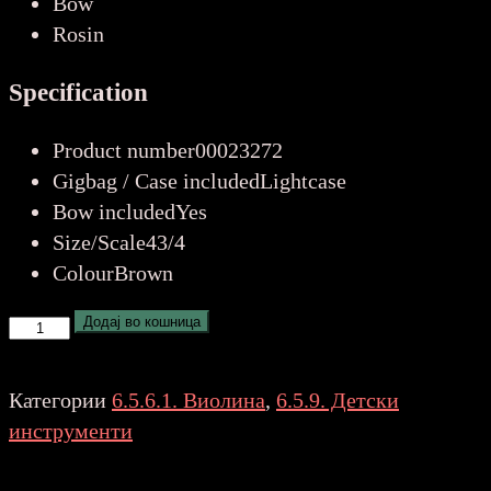
Bow
Rosin
Specification
Product number00023272
Gigbag / Case included
Lightcase
Bow included
Yes
Size/Scale
43/4
Colour
Brown
Classic
Додај во кошница
Cantabile
Student
Категории
6.5.6.1. Виолина
,
6.5.9. Детски
Violin
инструменти
Set
3/4