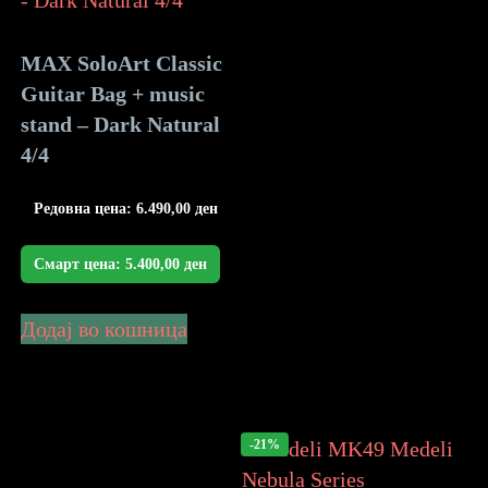
MAX SoloArt Classic
Guitar Bag + music
stand – Dark Natural
4/4
Редовна цена:
6.490,00
ден
Смарт цена:
5.400,00
ден
Додај во кошница
-21%