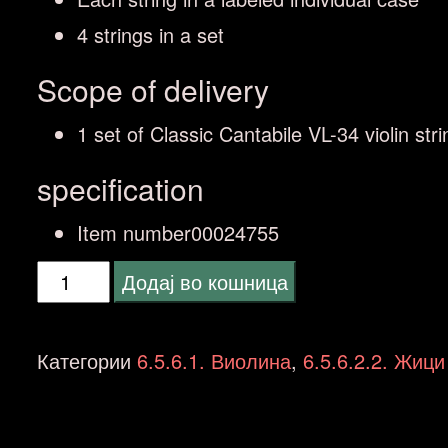
4 strings in a set
Scope of delivery
1 set of Classic Cantabile VL-34 violin stri
specification
Item number00024755
Classic
Додај во кошница
Cantabile
Violin
Категории
6.5.6.1. Виолина
,
6.5.6.2.2. Жици
Strings
3/4