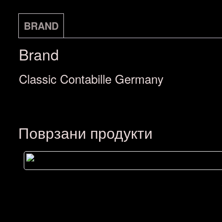
Size
VL-
BRAND
34
Brand
количина
Classic Contabille Germany
Поврзани продукти