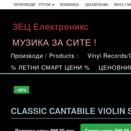
Skip
ПРОИЗВОДИ – ГРУПИ
КОШНИЦА
ОДЈАВУВАЊЕ
МОЈА СМ
to
the
ЗЕЦ Електроникс
content
МУЗИКА ЗА СИТЕ !
Производи / Products :
Vinyl Records
% ЛЕТНИ СМАРТ ЦЕНИ %
ЦЕНОВНИ
-33%
-20%
-20%
-20%
CLASSIC CANTABILE VIOLIN S
Редовна цена:
899,00
ден
Смарт цена:
599,00