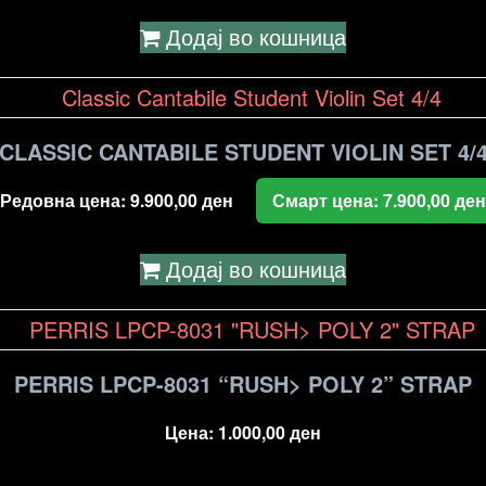
Додај во кошница
CLASSIC CANTABILE STUDENT VIOLIN SET 4/
Редовна цена:
9.900,00
ден
Смарт цена:
7.900,00
ден
Додај во кошница
PERRIS LPCP-8031 “RUSH> POLY 2” STRAP
Цена:
1.000,00
ден