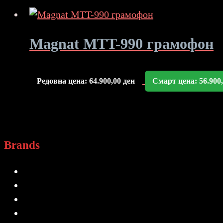
Magnat MTT-990 грамофон
Редовна цена:
64.900,00
ден
Смарт цена:
56.900
Brands