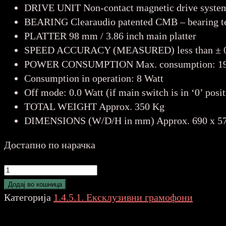
DRIVE UNIT Non-contact magnetic drive syste
BEARING Clearaudio patented CMB – bearing t
PLATTER 98 mm / 3.86 inch main platter
SPEED ACCURACY (MEASURED) less than ± 
POWER CONSUMPTION Max. consumption: 19
Consumption in operation: 8 Watt
Off mode: 0.0 Watt (if main switch is in ‘0’ posit
TOTAL WEIGHT Approx. 350 Kg
DIMENSIONS (W/D/H in mm) Approx. 690 x 570
Достапно по нарачка
Clear
Audio
Додај во кошница
STATEMENT
Категорија
1.4.5.1. Ексклузивни грамофони
количина