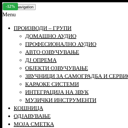
Skip
-12%
Toggle navigation
to
Menu
the
ПРОИЗВОДИ – ГРУПИ
content
ДОМАШНО АУДИО
ПРОФЕСИОНАЛНО АУДИО
АВТО ОЗВУЧУВАЊЕ
ДЈ ОПРЕМА
ОБЈЕКТИ ОЗВУЧУВАЊЕ
ЗВУЧНИЦИ ЗА САМОГРАДБА И СЕРВИ
КАРАОКЕ СИСТЕМИ
ИНТЕГРАЦИЈА НА ЗВУК
МУЗИЧКИ ИНСТРУМЕНТИ
КОШНИЦА
ОДЈАВУВАЊЕ
МОЈА СМЕТКА