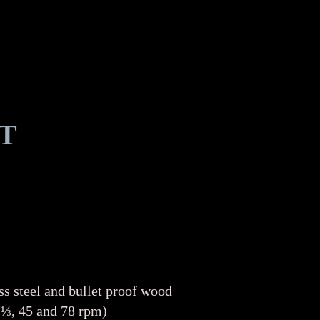
NT
teel and bullet proof wood
⅓, 45 and 78 rpm)