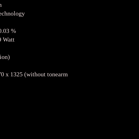
m
echnology
0.03 %
 Watt
ion)
 x 1325 (without tonearm