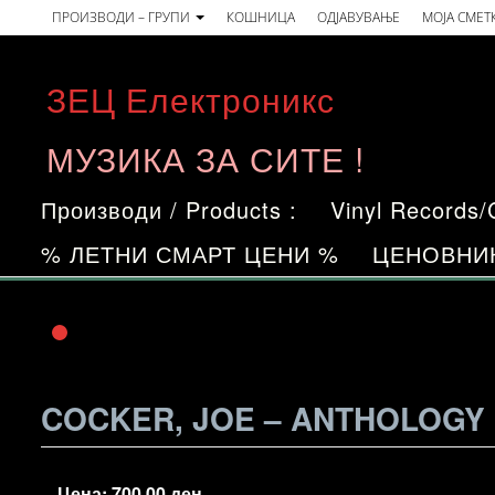
Skip
ПРОИЗВОДИ – ГРУПИ
КОШНИЦА
ОДЈАВУВАЊЕ
МОЈА СМЕТ
to
the
ЗЕЦ Електроникс
content
МУЗИКА ЗА СИТЕ !
Производи / Products :
Vinyl Records
% ЛЕТНИ СМАРТ ЦЕНИ %
ЦЕНОВНИ
COCKER, JOE – ANTHOLOGY
Цена:
700,00
ден