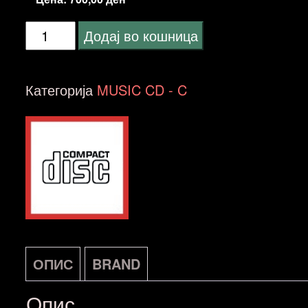
Cocker,
Додај во кошница
Joe
-
Категорија
MUSIC CD - C
Anthology
NOVO
количина
ОПИС
BRAND
Опис