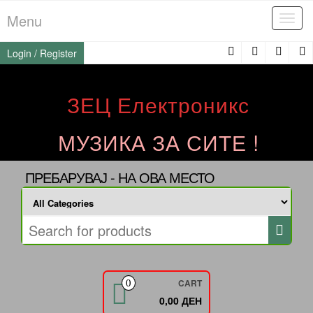
Skip
Menu
Tog
to
navi
the
Login / Register
content
ЗЕЦ Електроникс
МУЗИКА ЗА СИТЕ !
ПРЕБАРУВАЈ - НА ОВА МЕСТО
CART
0
0,00 ДЕН