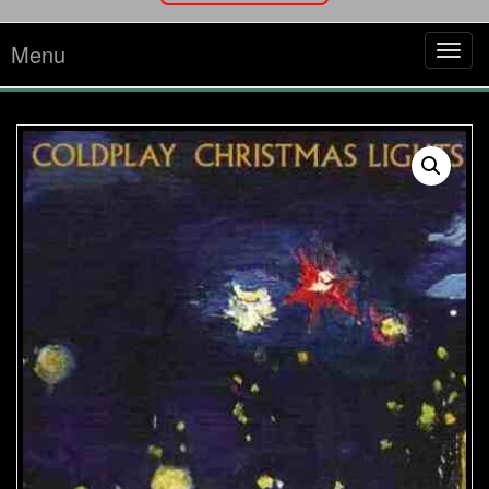
Menu
Tog
navi