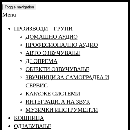
Skip
Toggle navigation
to
Menu
the
ПРОИЗВОДИ – ГРУПИ
content
ДОМАШНО АУДИО
ПРОФЕСИОНАЛНО АУДИО
АВТО ОЗВУЧУВАЊЕ
ДЈ ОПРЕМА
ОБЈЕКТИ ОЗВУЧУВАЊЕ
ЗВУЧНИЦИ ЗА САМОГРАДБА И
СЕРВИС
КАРАОКЕ СИСТЕМИ
ИНТЕГРАЦИЈА НА ЗВУК
МУЗИЧКИ ИНСТРУМЕНТИ
КОШНИЦА
ОДЈАВУВАЊЕ