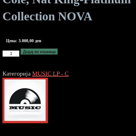
Collection NOVA
Цена:
3.000,00
ден
Cole,
Додај во кошница
Nat
King-
Категорија
MUSIC LP - C
Platinum
Collection
NOVA
количина