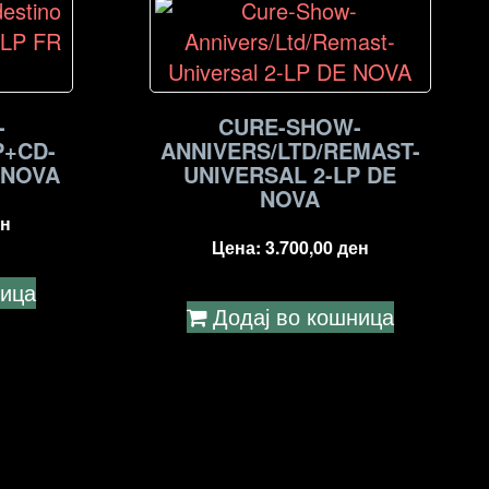
-
CURE-SHOW-
P+CD-
ANNIVERS/LTD/REMAST-
 NOVA
UNIVERSAL 2-LP DE
NOVA
н
Цена:
3.700,00
ден
ница
Додај во кошница