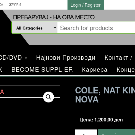
Login / Register
КА
ЖЕЛБИ
ПРЕБАРУВАЈ - НА ОВА МЕСТО
/CD/DVD
Најнови Производи
Контакт /
К
BECOME SUPPLIER
Кариера
Конце
COLE, NAT K
NOVA
Цена:
1.200,00
ден
Cole,