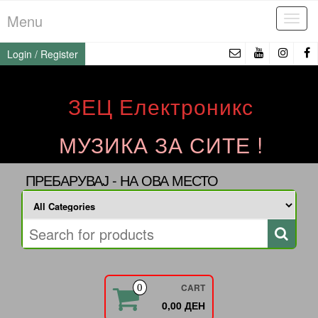
Skip
Menu
Tog
to
navi
the
Login / Register
content
ЗЕЦ Електроникс
МУЗИКА ЗА СИТЕ !
ПРЕБАРУВАЈ - НА ОВА МЕСТО
CART
0
0,00 ДЕН