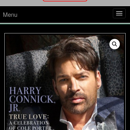
Menu
Tog
navi