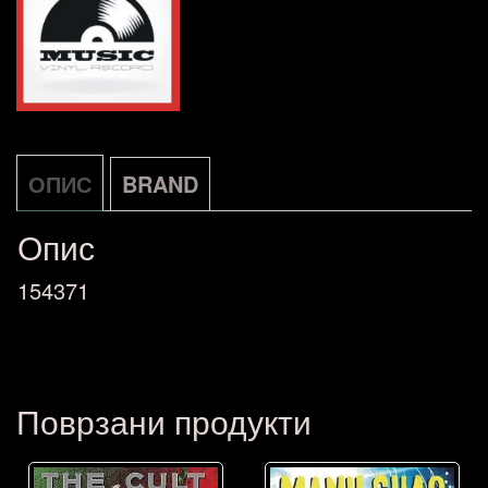
True
Love:
A..
Verve
2-
ОПИС
BRAND
LP
Опис
GB
количина
154371
Поврзани продукти