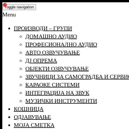
Skip
Toggle navigation
to
Menu
the
ПРОИЗВОДИ – ГРУПИ
content
ДОМАШНО АУДИО
ПРОФЕСИОНАЛНО АУДИО
АВТО ОЗВУЧУВАЊЕ
ДЈ ОПРЕМА
ОБЈЕКТИ ОЗВУЧУВАЊЕ
ЗВУЧНИЦИ ЗА САМОГРАДБА И СЕРВИ
КАРАОКЕ СИСТЕМИ
ИНТЕГРАЦИЈА НА ЗВУК
МУЗИЧКИ ИНСТРУМЕНТИ
КОШНИЦА
ОДЈАВУВАЊЕ
МОЈА СМЕТКА