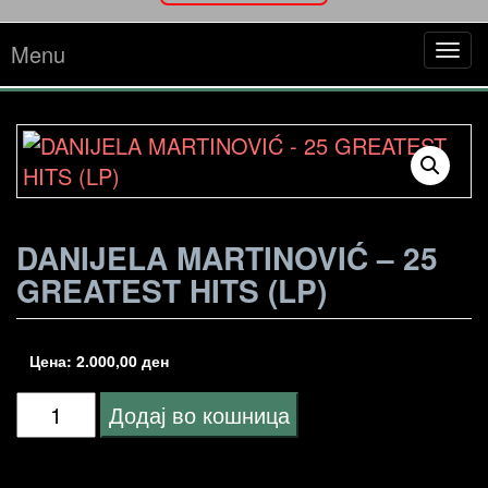
Menu
Tog
navi
DANIJELA MARTINOVIĆ – 25
GREATEST HITS (LP)
Цена:
2.000,00
ден
DANIJELA
Додај во кошница
MARTINOVIĆ