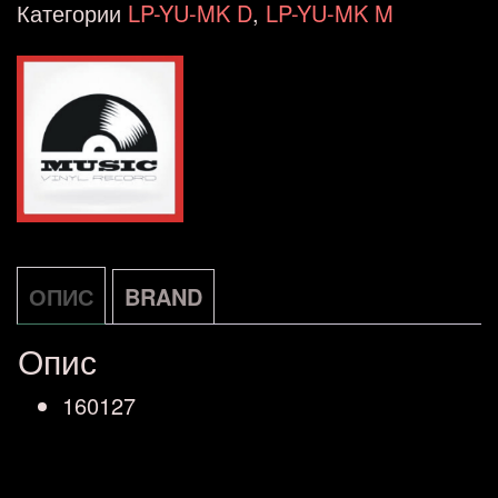
-
Категории
LP-YU-MK D
,
LP-YU-MK M
25
GREATEST
HITS
(LP)
количина
ОПИС
BRAND
Опис
160127