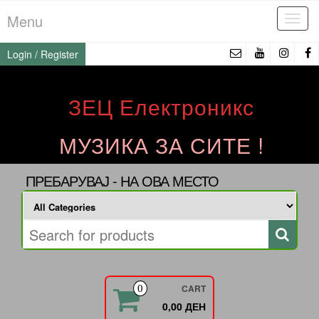
Skip
Menu
Tog
to
navi
the
Login / Register
content
ЗЕЦ Електроникс
МУЗИКА ЗА СИТЕ !
ПРЕБАРУВАЈ - НА ОВА МЕСТО
CART
0
0,00 ДЕН