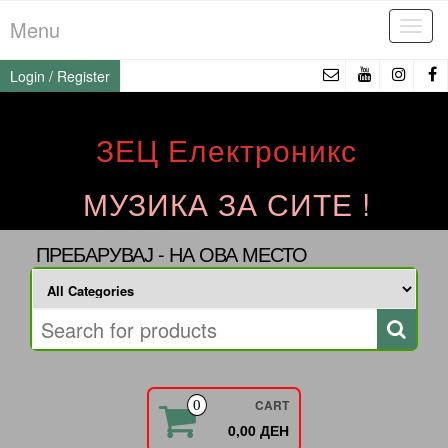
Skip
Menu
Tog
to
navi
the
Login / Register
content
ЗЕЦ Електроникс
МУЗИКА ЗА СИТЕ !
ПРЕБАРУВАЈ - НА ОВА МЕСТО
CART
0
0,00 ДЕН