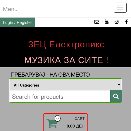
Skip
Menu
Tog
to
navi
the
Login / Register
content
ЗЕЦ Електроникс
МУЗИКА ЗА СИТЕ !
ПРЕБАРУВАЈ - НА ОВА МЕСТО
CART
0
0,00 ДЕН