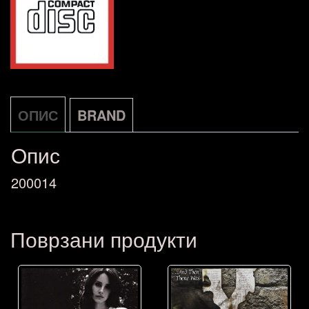
The
Cool
NOVO
количина
ОПИС
BRAND
Опис
200014
Поврзани продукти