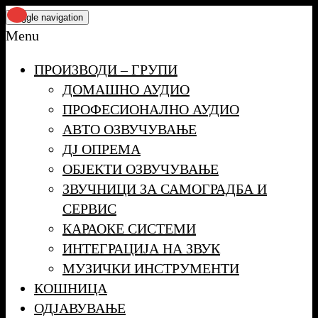
Skip
Toggle navigation
to
Menu
the
ПРОИЗВОДИ – ГРУПИ
content
ДОМАШНО АУДИО
ПРОФЕСИОНАЛНО АУДИО
АВТО ОЗВУЧУВАЊЕ
ДЈ ОПРЕМА
ОБЈЕКТИ ОЗВУЧУВАЊЕ
ЗВУЧНИЦИ ЗА САМОГРАДБА И
СЕРВИС
КАРАОКЕ СИСТЕМИ
ИНТЕГРАЦИЈА НА ЗВУК
МУЗИЧКИ ИНСТРУМЕНТИ
КОШНИЦА
ОДЈАВУВАЊЕ