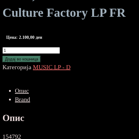
Culture Factory LP FR
Цена:
2.100,00
ден
Davis,
Miles-
Додај во кошница
Volume
Категорија
MUSIC LP - D
2
Culture
Опис
Factory
Brand
LP
FR
Опис
количина
154792