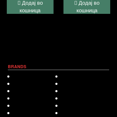
Додај во
Додај во
кошница
кошница
BRANDS