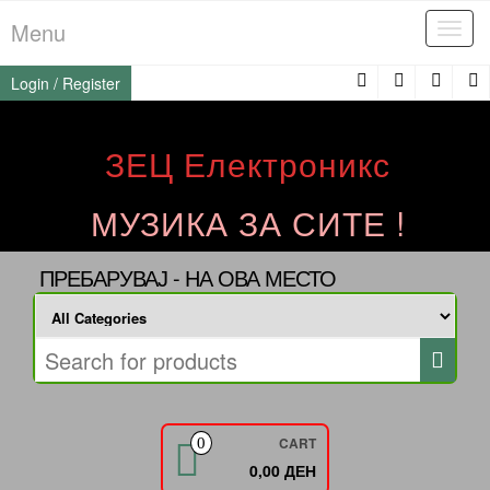
Skip
Menu
Tog
to
navi
the
Login / Register
content
ЗЕЦ Електроникс
МУЗИКА ЗА СИТЕ !
ПРЕБАРУВАЈ - НА ОВА МЕСТО
CART
0
0,00 ДЕН