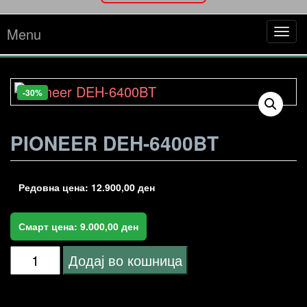
Menu
Tog
navi
-30%
PIONEER DEH-6400BT
Редовна цена:
12.900,00
ден
Смарт цена:
9.000,00
ден
Pioneer
Додај во кошница
DEH-
6400BT