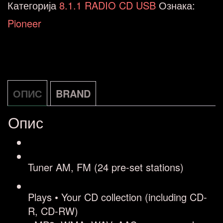
Категорија
8.1.1 RADIO CD USB
Ознака:
количина
Pioneer
ОПИС
BRAND
Опис
Tuner
AM, FM (24 pre-set stations)
Plays
• Your CD collection (including CD-
R, CD-RW)