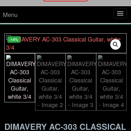
Menu
Tog
navi
-14%
DIMAVERY AC-303 CLASSICAL