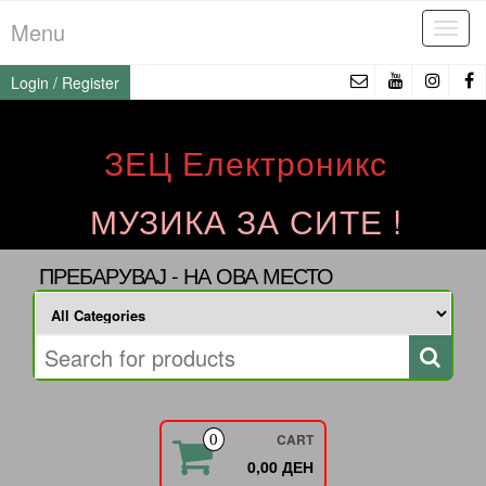
Skip
Menu
Tog
to
navi
the
Login / Register
content
ЗЕЦ Електроникс
МУЗИКА ЗА СИТЕ !
ПРЕБАРУВАЈ - НА ОВА МЕСТО
CART
0
0,00 ДЕН