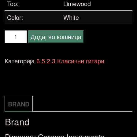
Top:
Limewood
Color:
White
DIMAVERY
Додај во кошница
AC-
303
Категорија
6.5.2.3 Класични гитари
Classical
Guitar,
white
3/4
BRAND
количина
Brand
Dimavery German Instruments