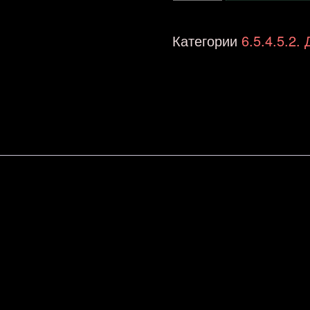
DTH-
804
Категории
6.5.4.5.2. 
Tambourine
20
cm
количина