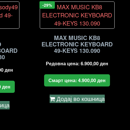
-29%
MAX MUSIC KB8
9
ELECTRONIC KEYBOARD
BOARD
49-KEYS 130.090
30
Редовна цена:
6.900,00
ден
00
ден
Смарт цена:
4.900,00
ден
0
ден
Додај во кошница
ница