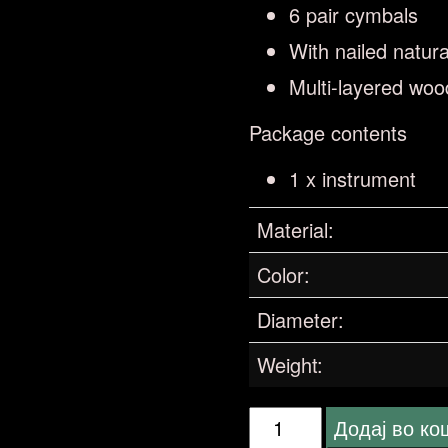
6 pair cymbals
With nailed natura
Multi-layered wo
Package contents
1 x instrument
Material:
Color:
Diameter:
Weight:
DIMAVERY
Додај во к