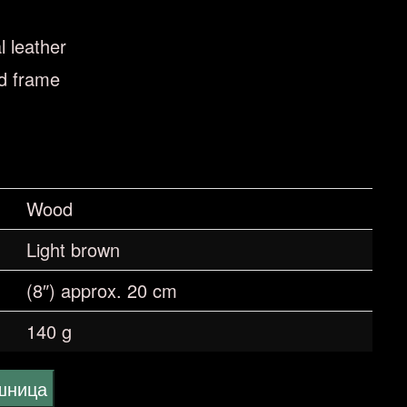
l leather
od frame
Wood
Light brown
(8″) approx. 20 cm
140 g
ошница