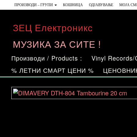
Skip
ПРОИЗВОДИ – ГРУПИ
КОШНИЦА
ОДЈАВУВАЊЕ
МОЈА СМ
to
the
ЗЕЦ Електроникс
content
МУЗИКА ЗА СИТЕ !
Производи / Products :
Vinyl Records
% ЛЕТНИ СМАРТ ЦЕНИ %
ЦЕНОВНИ