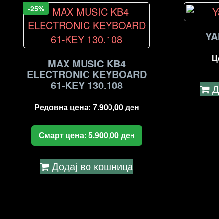
-25%
YA
Ц
MAX MUSIC KB4
ELECTRONIC KEYBOARD
61-KEY 130.108
Д
Редовна цена:
7.900,00
ден
Смарт цена:
5.900,00
ден
Додај во кошница