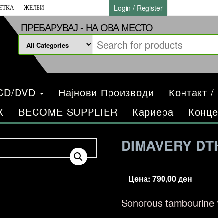
Login / Register
ЕТКА
ЖЕЛБИ
ПРЕБАРУВАЈ - НА ОВА МЕСТО
/CD/DVD
Најнови Производи
Контакт /
К
BECOME SUPPLIER
Кариера
Конце
DIMAVERY DT
Цена:
790,00
ден
Sonorous tambourine 