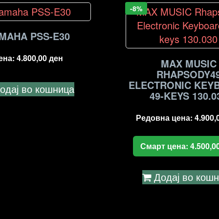
-8%
MAHA PSS-E30
ена:
4.800,00
ден
MAX MUSIC
RHAPSODY4
ELECTRONIC KEY
одај во кошница
49-KEYS 130.0
Редовна цена:
4.900,
Смарт цена:
4.500,0
Додај во кош