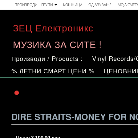
Skip
ПРОИЗВОДИ – ГРУПИ
КОШНИЦА
ОДЈАВУВАЊЕ
МОЈА СМЕТ
to
the
ЗЕЦ Електроникс
content
МУЗИКА ЗА СИТЕ !
Производи / Products :
Vinyl Records
% ЛЕТНИ СМАРТ ЦЕНИ %
ЦЕНОВНИ
DIRE STRAITS-MONEY FOR NO
Цена:
3.100,00
ден