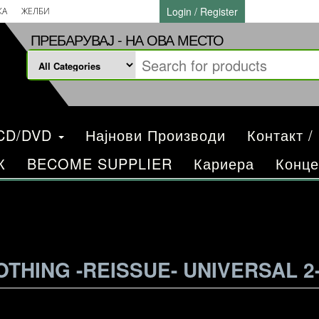
Login / Register
КА
ЖЕЛБИ
ПРЕБАРУВАЈ - НА ОВА МЕСТО
/CD/DVD
Најнови Производи
Контакт /
К
BECOME SUPPLIER
Кариера
Конце
THING -REISSUE- UNIVERSAL 2