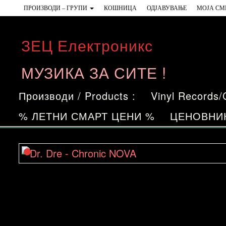
Skip
ПРОИЗВОДИ – ГРУПИ
КОШНИЦА
ОДЈАВУВАЊЕ
МОЈА СМ
to
the
ЗЕЦ Електроникс
content
МУЗИКА ЗА СИТЕ !
Производи / Products :
Vinyl Records
% ЛЕТНИ СМАРТ ЦЕНИ %
ЦЕНОВНИ