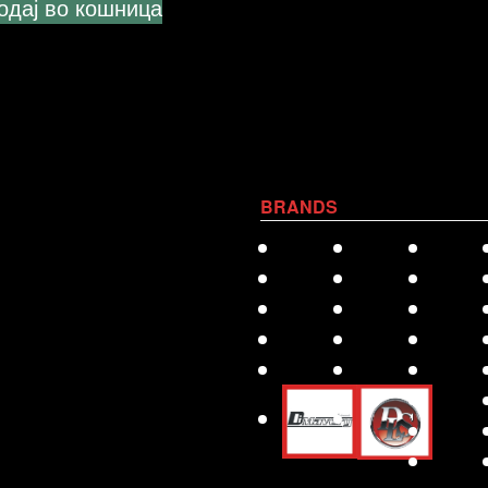
одај во кошница
BRANDS