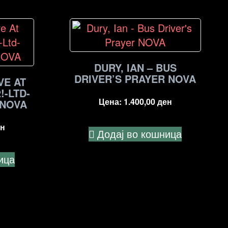
DURY, IAN – BUS
DRIVER’S PRAYER NOVA
VE AT
!-LTD-
Цена:
1.400,00
ден
 NOVA
н
Додај во кошница
ица