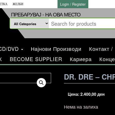
Login / Register
ЕТКА
ЖЕЛБИ
ПРЕБАРУВАЈ - НА ОВА МЕСТО
/CD/DVD
Најнови Производи
Контакт /
К
BECOME SUPPLIER
Кариера
Конце
DR. DRE – CH
Цена:
2.400,00
ден
Нема на залиха