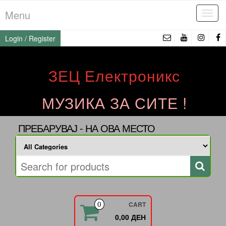
Skip
Menu
Tog
to
navi
the
Login / Register
content
ЗЕЦ Електроникс
МУЗИКА ЗА СИТЕ !
ПРЕБАРУВАЈ - НА ОВА МЕСТО
CART
0
0,00 ДЕН