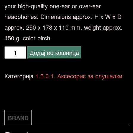
your high-quality one-ear or over-ear
headphones.
Dimensions approx. H x W x D
approx. 250 x 178 x 110 mm, weight approx.
450 g.
color birch.
Dynavox
Додај во кошница
headphone
stand
Категорија
1.5.0.1. Аксесорис за слушалки
KH-
500
207275
количина
BRAND