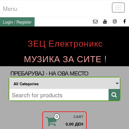
Skip
Menu
Tog
to
navi
the
Login / Register
content
ЗЕЦ Електроникс
МУЗИКА ЗА СИТЕ !
ПРЕБАРУВАЈ - НА ОВА МЕСТО
CART
0
0,00 ДЕН