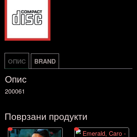
Very
Best
Of
Duke
Ellington
NOVO
ОПИС
BRAND
количина
Опис
200061
Поврзани продукти