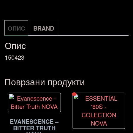
It!
NOVA
количина
ОПИС
BRAND
Опис
150423
Поврзани продукти
EVANESCENCE –
BITTER TRUTH