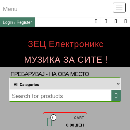
Skip
Menu
Tog
to
navi
the
Login / Register
content
ЗЕЦ Електроникс
МУЗИКА ЗА СИТЕ !
ПРЕБАРУВАЈ - НА ОВА МЕСТО
CART
0
0,00 ДЕН