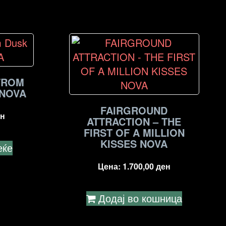
FROM
 NOVA
FAIRGROUND
н
ATTRACTION – THE
FIRST OF A MILLION
KISSES NOVA
еќе
Цена:
1.700,00
ден
Додај во кошница