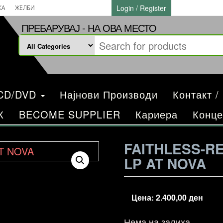
Login / Register
КА
ЖЕЛБИ
ПРЕБАРУВАЈ - НА ОВА МЕСТО
/CD/DVD
Најнови Производи
Контакт /
К
BECOME SUPPLIER
Кариера
Конце
FAITHLESS-R
LP AT NOVA
Цена:
2.400,00
ден
Нема на залиха