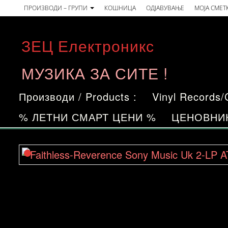
Skip
ПРОИЗВОДИ – ГРУПИ
КОШНИЦА
ОДЈАВУВАЊЕ
МОЈА СМЕТ
to
the
ЗЕЦ Електроникс
content
МУЗИКА ЗА СИТЕ !
Производи / Products :
Vinyl Records
% ЛЕТНИ СМАРТ ЦЕНИ %
ЦЕНОВНИ