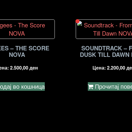
ES – THE SCORE
SOUNDTRACK – 
NOVA
DUSK TILL DAWN
ена:
2.500,00
ден
Цена:
2.200,00
де
одај во кошница
Прочитај пов