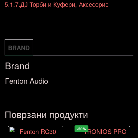
Vinyl
5.1.7.ДЈ Торби и Куфери, Аксесорис
Record
Case
Silver
171.826
BRAND
количина
Brand
Fenton Audio
Поврзани продукти
-50%