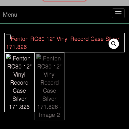
Menu
Tog
navi