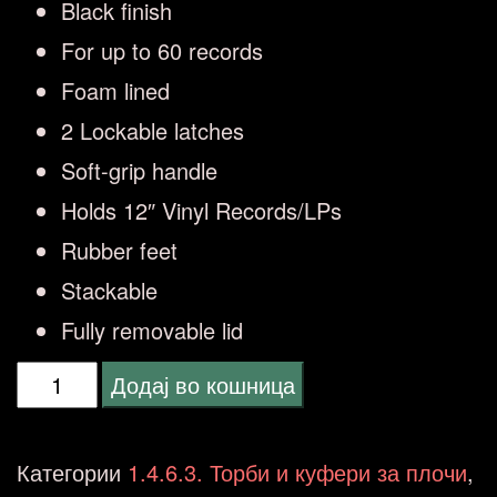
Black finish
For up to 60 records
Foam lined
2 Lockable latches
Soft-grip handle
Holds 12″ Vinyl Records/LPs
Rubber feet
Stackable
Fully removable lid
Fenton
Додај во кошница
RC80
12"
Категории
1.4.6.3. Торби и куфери за плочи
,