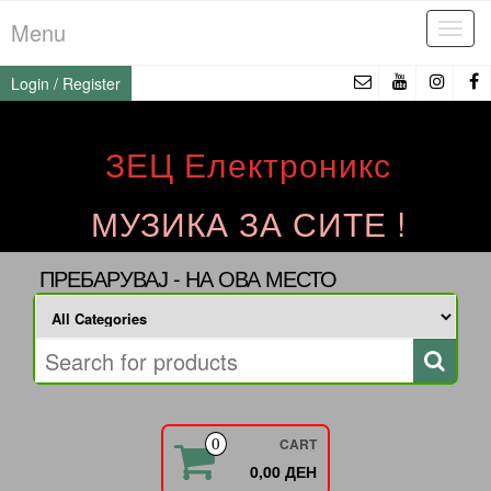
Skip
Menu
Tog
to
navi
the
Login / Register
content
ЗЕЦ Електроникс
МУЗИКА ЗА СИТЕ !
ПРЕБАРУВАЈ - НА ОВА МЕСТО
CART
0
0,00 ДЕН