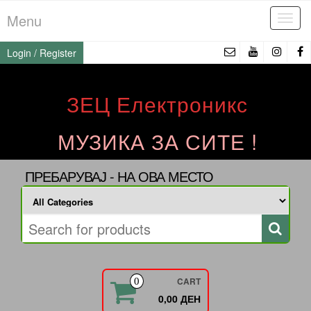
Skip
Menu
Tog
to
navi
the
Login / Register
content
ЗЕЦ Електроникс
МУЗИКА ЗА СИТЕ !
ПРЕБАРУВАЈ - НА ОВА МЕСТО
CART
0
0,00 ДЕН