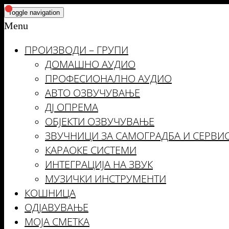
Skip
Toggle navigation
to
Menu
the
ПРОИЗВОДИ – ГРУПИ
content
ДОМАШНО АУДИО
ПРОФЕСИОНАЛНО АУДИО
АВТО ОЗВУЧУВАЊЕ
ДЈ ОПРЕМА
ОБЈЕКТИ ОЗВУЧУВАЊЕ
ЗВУЧНИЦИ ЗА САМОГРАДБА И СЕРВИ
КАРАОКЕ СИСТЕМИ
ИНТЕГРАЦИЈА НА ЗВУК
МУЗИЧКИ ИНСТРУМЕНТИ
КОШНИЦА
ОДЈАВУВАЊЕ
МОЈА СМЕТКА