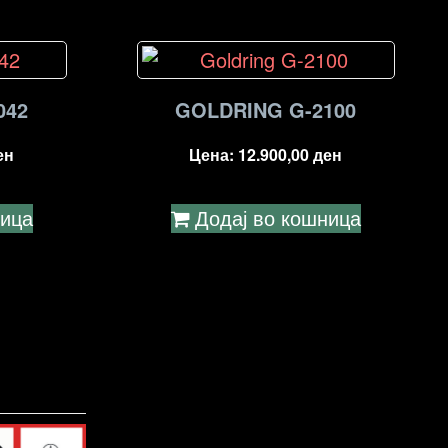
042
GOLDRING G-2100
ен
Цена:
12.900,00
ден
ница
Додај во кошница