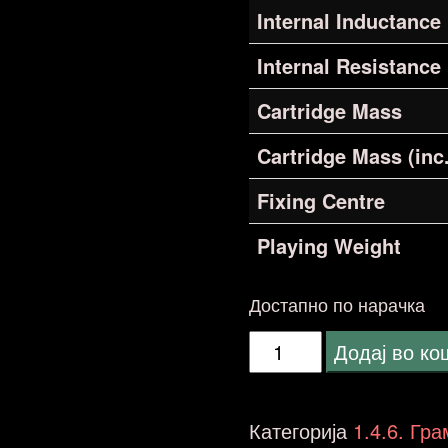
Internal Inductance
Internal Resistance
Cartridge Mass
Cartridge Mass (inc.
Fixing Centre
Playing Weight
Достапно по нарачка
Goldring
Додај во к
Legacy
количина
Категорија
1.4.6. Гр