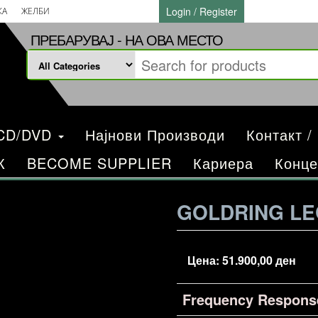
Login / Register
КА
ЖЕЛБИ
ПРЕБАРУВАЈ - НА ОВА МЕСТО
/CD/DVD
Најнови Производи
Контакт /
К
BECOME SUPPLIER
Кариера
Конце
GOLDRING L
Цена:
51.900,00
ден
Frequency Respons