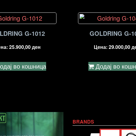
LDRING G-1012
GOLDRING G-1
ена:
25.900,00
ден
Цена:
29.000,00
д
одај во кошница
Додај во кош
BRANDS