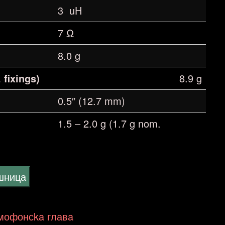
3 uH
7 Ω
8.0 g
 fixings)
8.9 g
0.5″ (12.7 mm)
1.5 – 2.0 g (1.7 g nom.
ошница
амофонсka главa