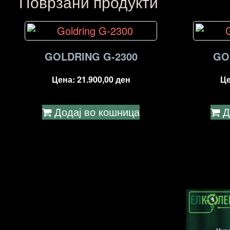
Поврзани продукти
GOLDRING G-2300
GO
Цена:
21.900,00
ден
Ц
Додај во кошница
Д