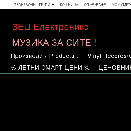
Skip
ПРОИЗВОДИ – ГРУПИ
КОШНИЦА
ОДЈАВУВАЊЕ
МОЈА СМЕТ
to
the
ЗЕЦ Електроникс
content
МУЗИКА ЗА СИТЕ !
Производи / Products :
Vinyl Records
% ЛЕТНИ СМАРТ ЦЕНИ %
ЦЕНОВНИ