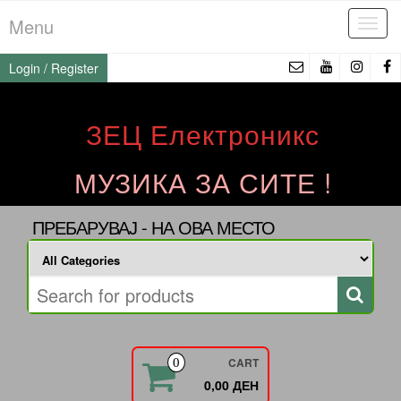
Skip
Menu
Tog
to
navi
the
Login / Register
content
ЗЕЦ Електроникс
МУЗИКА ЗА СИТЕ !
ПРЕБАРУВАЈ - НА ОВА МЕСТО
CART
0
0,00 ДЕН