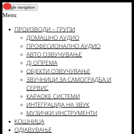
Skip
Toggle navigation
to
Menu
the
ПРОИЗВОДИ – ГРУПИ
content
ДОМАШНО АУДИО
ПРОФЕСИОНАЛНО АУДИО
АВТО ОЗВУЧУВАЊЕ
ДЈ ОПРЕМА
ОБЈЕКТИ ОЗВУЧУВАЊЕ
ЗВУЧНИЦИ ЗА САМОГРАДБА И
СЕРВИС
КАРАОКЕ СИСТЕМИ
ИНТЕГРАЦИЈА НА ЗВУК
МУЗИЧКИ ИНСТРУМЕНТИ
КОШНИЦА
ОДЈАВУВАЊЕ